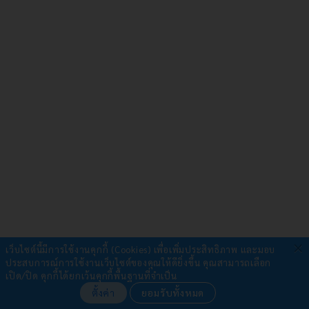
×
เว็บไซต์นี้มีการใช้งานคุกกี้ (Cookies) เพื่อเพิ่มประสิทธิภาพ และมอบ
ประสบการณ์การใช้งานเว็บไซต์ของคุณให้ดียิ่งขึ้น
คุณสามารถเลือก
รับชำระผ่าน
เปิด/ปิด คุกกี้ได้ยกเว้นคุกกี้พื้นฐานที่จำเป็น
ตั้งค่า
ยอมรับทั้งหมด
•
โอนเงิน