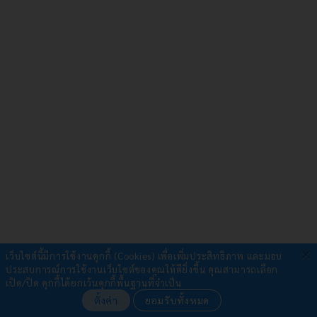
×
เว็บไซต์นี้มีการใช้งานคุกกี้ (Cookies) เพื่อเพิ่มประสิทธิภาพ และมอบ
ประสบการณ์การใช้งานเว็บไซต์ของคุณให้ดียิ่งขึ้น
คุณสามารถเลือก
รับชำระผ่าน
เปิด/ปิด คุกกี้ได้ยกเว้นคุกกี้พื้นฐานที่จำเป็น
ตั้งค่า
ยอมรับทั้งหมด
•
QR Payment