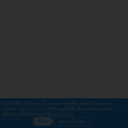
×
เว็บไซต์นี้มีการใช้งานคุกกี้ (Cookies) เพื่อเพิ่มประสิทธิภาพ และมอบ
ประสบการณ์การใช้งานเว็บไซต์ของคุณให้ดียิ่งขึ้น
คุณสามารถเลือก
รับชำระผ่าน
เปิด/ปิด คุกกี้ได้ยกเว้นคุกกี้พื้นฐานที่จำเป็น
ตั้งค่า
ยอมรับทั้งหมด
•
โอนเงิน