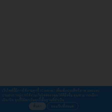
×
เว็บไซต์นี้มีการใช้งานคุกกี้ (Cookies) เพื่อเพิ่มประสิทธิภาพ และมอบ
ประสบการณ์การใช้งานเว็บไซต์ของคุณให้ดียิ่งขึ้น
คุณสามารถเลือก
รับชำระผ่าน
เปิด/ปิด คุกกี้ได้ยกเว้นคุกกี้พื้นฐานที่จำเป็น
ตั้งค่า
ยอมรับทั้งหมด
•
โอนเงิน