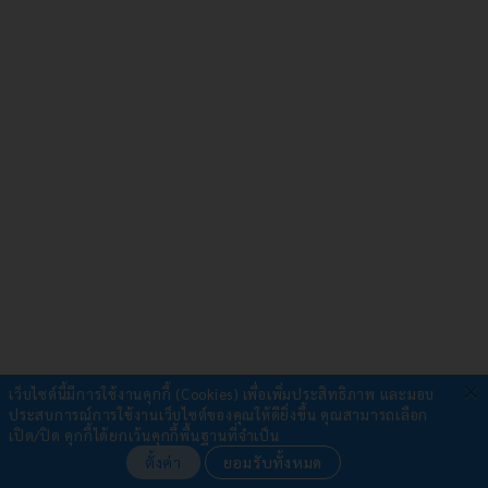
×
เว็บไซต์นี้มีการใช้งานคุกกี้ (Cookies) เพื่อเพิ่มประสิทธิภาพ และมอบ
ประสบการณ์การใช้งานเว็บไซต์ของคุณให้ดียิ่งขึ้น
คุณสามารถเลือก
รับชำระผ่าน
เปิด/ปิด คุกกี้ได้ยกเว้นคุกกี้พื้นฐานที่จำเป็น
ตั้งค่า
ยอมรับทั้งหมด
•
โอนเงิน