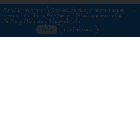
×
เว็บไซต์นี้มีการใช้งานคุกกี้ (Cookies) เพื่อเพิ่มประสิทธิภาพ และมอบ
รับชำระผ่าน
ประสบการณ์การใช้งานเว็บไซต์ของคุณให้ดียิ่งขึ้น
คุณสามารถเลือก
เปิด/ปิด คุกกี้ได้ยกเว้นคุกกี้พื้นฐานที่จำเป็น
•
เครดิตการ์ด/อีวอลเล็ท
ตั้งค่า
ยอมรับทั้งหมด
•
โอนเงิน
จองด้วยความมั่นใจ
ทำไมต้องจองกับเรา?
รับประกันการจองปลอดภัย 100%
ระบบจองโดย
รูมสโคป
นโยบายคุกกี้