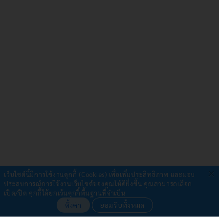
×
เว็บไซต์นี้มีการใช้งานคุกกี้ (Cookies) เพื่อเพิ่มประสิทธิภาพ และมอบ
ประสบการณ์การใช้งานเว็บไซต์ของคุณให้ดียิ่งขึ้น
คุณสามารถเลือก
รับชำระผ่าน
เปิด/ปิด คุกกี้ได้ยกเว้นคุกกี้พื้นฐานที่จำเป็น
ตั้งค่า
ยอมรับทั้งหมด
•
โอนเงิน