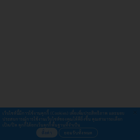
×
เว็บไซต์นี้มีการใช้งานคุกกี้ (Cookies) เพื่อเพิ่มประสิทธิภาพ และมอบ
ประสบการณ์การใช้งานเว็บไซต์ของคุณให้ดียิ่งขึ้น
คุณสามารถเลือก
รับชำระผ่าน
เปิด/ปิด คุกกี้ได้ยกเว้นคุกกี้พื้นฐานที่จำเป็น
ตั้งค่า
ยอมรับทั้งหมด
•
โอนเงิน