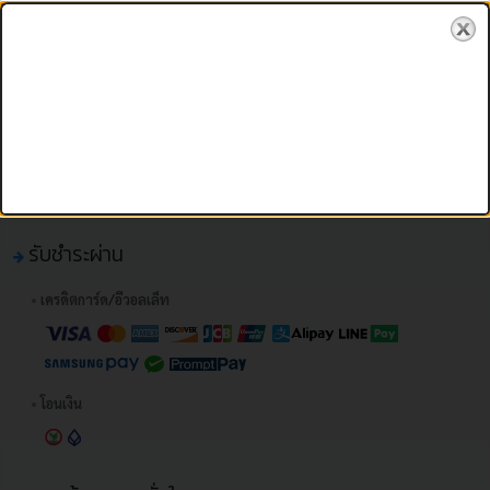
รับชำระผ่าน
•
เครดิตการ์ด/อีวอลเล็ท
•
โอนเงิน