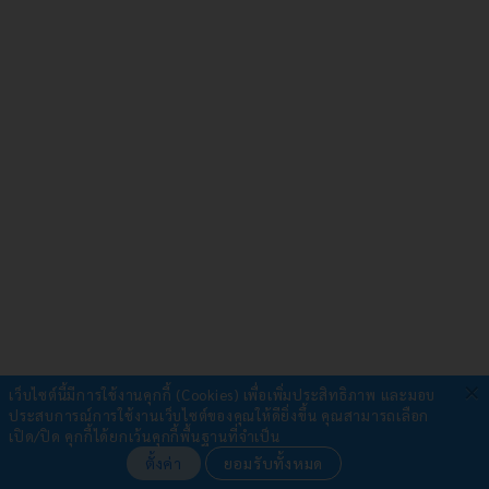
×
เว็บไซต์นี้มีการใช้งานคุกกี้ (Cookies) เพื่อเพิ่มประสิทธิภาพ และมอบ
ประสบการณ์การใช้งานเว็บไซต์ของคุณให้ดียิ่งขึ้น
คุณสามารถเลือก
รับชำระผ่าน
เปิด/ปิด คุกกี้ได้ยกเว้นคุกกี้พื้นฐานที่จำเป็น
ตั้งค่า
ยอมรับทั้งหมด
•
โอนเงิน