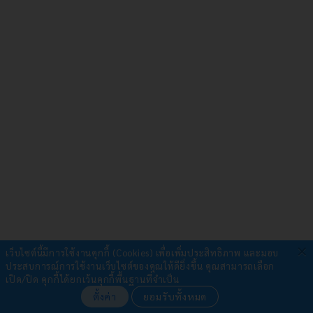
×
เว็บไซต์นี้มีการใช้งานคุกกี้ (Cookies) เพื่อเพิ่มประสิทธิภาพ และมอบ
ประสบการณ์การใช้งานเว็บไซต์ของคุณให้ดียิ่งขึ้น
คุณสามารถเลือก
รับชำระผ่าน
เปิด/ปิด คุกกี้ได้ยกเว้นคุกกี้พื้นฐานที่จำเป็น
ตั้งค่า
ยอมรับทั้งหมด
•
โอนเงิน