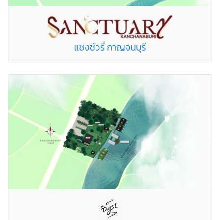
แซงชัวรี่ กาญจนบุรี