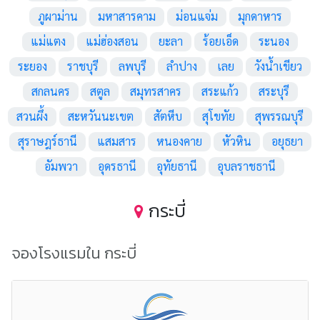
ภูผาม่าน
มหาสารคาม
ม่อนแจ่ม
มุกดาหาร
แม่แตง
แม่ฮ่องสอน
ยะลา
ร้อยเอ็ด
ระนอง
ระยอง
ราชบุรี
ลพบุรี
ลำปาง
เลย
วังน้ำเขียว
สกลนคร
สตูล
สมุทรสาคร
สระแก้ว
สระบุรี
สวนผึ้ง
สะหวันนะเขต
สัตหีบ
สุโขทัย
สุพรรณบุรี
สุราษฎร์ธานี
แสมสาร
หนองคาย
หัวหิน
อยุธยา
อัมพวา
อุดรธานี
อุทัยธานี
อุบลราชธานี
กระบี่
จองโรงแรมใน กระบี่