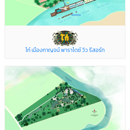
โก๋ เมืองกาญจน์ พาราไดซ์ วิว รีสอร์ท