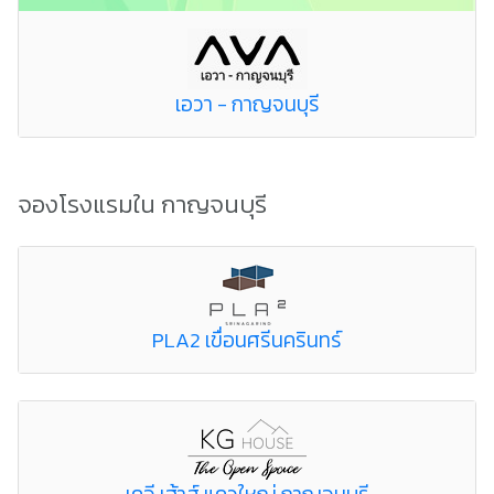
เอวา - กาญจนบุรี
จองโรงแรมใน กาญจนบุรี
PLA2 เขื่อนศรีนครินทร์