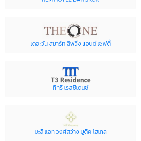
เดอะวัน สมาร์ท ลิฟวิ่ง แอนด์ เซฟตี้
ทีทรี เรสซิเดนซ์
มะลิ แอท วงศ์สว่าง บูติค โฮเทล