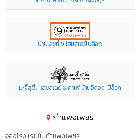
เคจี เฮ้าส์ แควใหญ่ กาญจนบุรี
บ้านเลขที่ 9 โฮมสเตย์ ปิล๊อก
มะจิ๊สุติ่น โฮมสเตย์ & คาเฟ่ บ้านอีต่อง-ปิล็อก
กำแพงเพชร
จองโรงแรมใน กำแพงเพชร