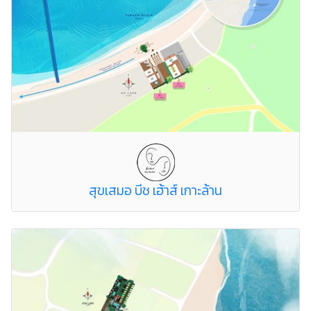
สุขเสมอ บีช เฮ้าส์ เกาะล้าน