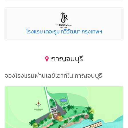
โรงแรม เดอะรูม ทวีวัฒนา กรุงเทพฯ
กาญจนบุรี
จองโรงแรมผ่านเลย์เอาท์ใน กาญจนบุรี