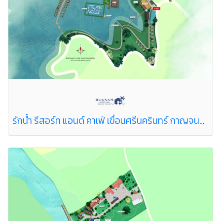
รักน้ำ รีสอร์ท แอนด์ คาเฟ่ เขื่อนศรีนครินทร์ กาญจนบุรี