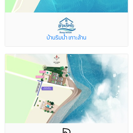
บ้านริมน้ำ เกาะล้าน