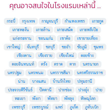
คุณอาจสนใจในโรงแรมเหล่านี้ ...
กระบี่
กรุงเทพ
กาญจนบุรี
กำแพงเพชร
เกาะกูด
เกาะพะงัน
เกาะล้าน
เกาะเสม็ด
เกาะหลีเป๊ะ
แก่งกระจาน
ขอนแก่น
เขาค้อ
เขายายเที่ยง
เขาใหญ่
จันทบุรี
ชลบุรี
ชะอำ
ชัยภูมิ
ชุมพร
เชียงคาน
เชียงราย
เชียงใหม่
ดอยช้าง
ดอยอินทนนท์
ตรัง
ตราด
ตาก
นครนายก
นครปฐม
นครพนม
นครราชสีมา
นครศรีธรรมราช
น่าน
บางแสน
บ้านรักไทย
ปทุมธานี
ประจวบคีรีขันธ์
ปัตตานี
ปากช่อง
ปางอุ๋ง
ปาย
พะเยา
พังงา
พัทยา
พัทลุง
พิษณุโลก
เพชรบุรี
เพชรบูรณ์
แพร่
ภูเก็ต
ภูทับเบิก