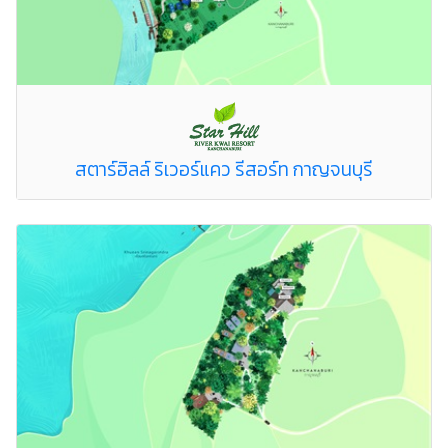
สตาร์ฮิลล์ ริเวอร์แคว รีสอร์ท กาญจนบุรี