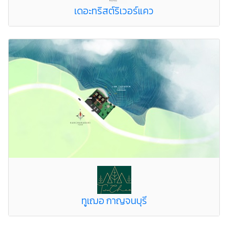
เดอะทริสต์ริเวอร์แคว
ทูเฌอ กาญจนบุรี