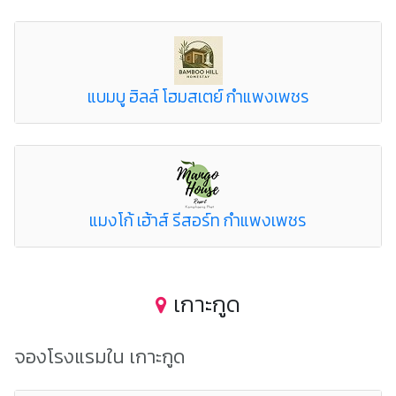
แบมบู ฮิลล์ โฮมสเตย์ กำแพงเพชร
แมงโก้ เฮ้าส์ รีสอร์ท กำแพงเพชร
เกาะกูด
จองโรงแรมใน เกาะกูด